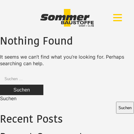
Zum
Zur
Inhalt
Navigation
springen
springen
Nothing Found
It seems we can’t find what you’re looking for. Perhaps
searching can help.
Suchen
nach:
Suchen
Suchen
Recent Posts