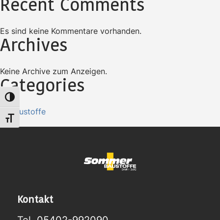
Recent Comments
Es sind keine Kommentare vorhanden.
Archives
Keine Archive zum Anzeigen.
Categories
Umschalten auf hohe Kontraste
Baustoffe
Schrift vergrößern
Kontakt
Tel.
05402-992090