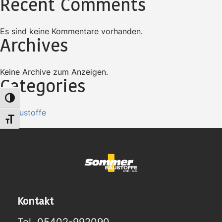
Recent Comments
Es sind keine Kommentare vorhanden.
Archives
Keine Archive zum Anzeigen.
Categories
Umschalten auf hohe Kontraste
Baustoffe
Schrift vergrößern
Kontakt
Tel.
05402-992090