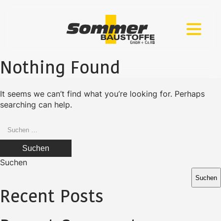
Zum
Zur
Inhalt
Navigation
springen
springen
Nothing Found
It seems we can’t find what you’re looking for. Perhaps
searching can help.
Suchen
nach:
Suchen
Suchen
Recent Posts