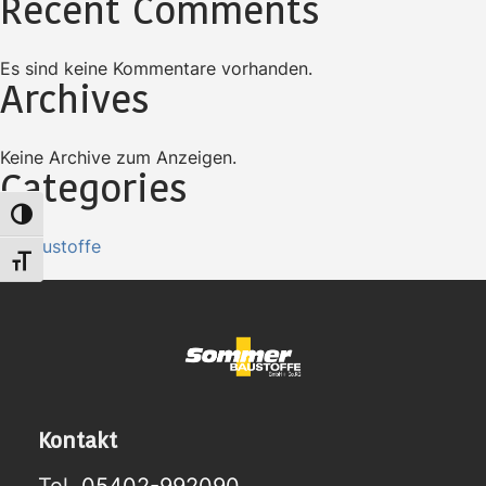
Recent Comments
Es sind keine Kommentare vorhanden.
Archives
Keine Archive zum Anzeigen.
Categories
Umschalten auf hohe Kontraste
Baustoffe
Schrift vergrößern
Kontakt
Tel.
05402-992090